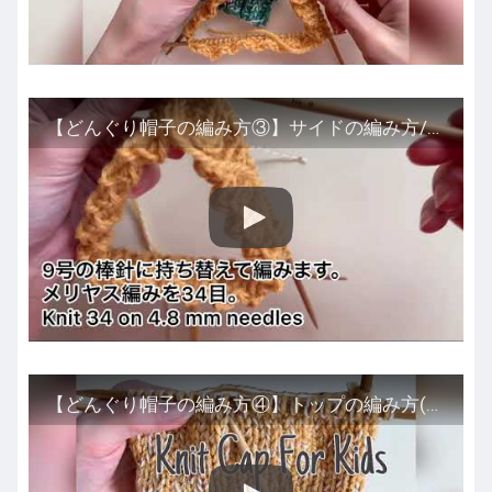
【どんぐり帽子の編み方③】サイドの編み方/【Knit Cap for kids】- Body
【どんぐり帽子の編み方④】トップの編み方(1/2)/【Knit Cap for kids】- Top Crown(1/2)