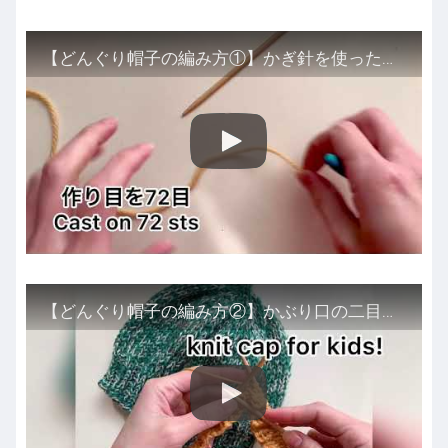
【どんぐり帽子の編み方①】かぎ針を使った作り目/【Knit Cap for kids】Cast on
【どんぐり帽子の編み方②】かぶり口の二目ゴム編み/【Knit Cap for kids】Rib