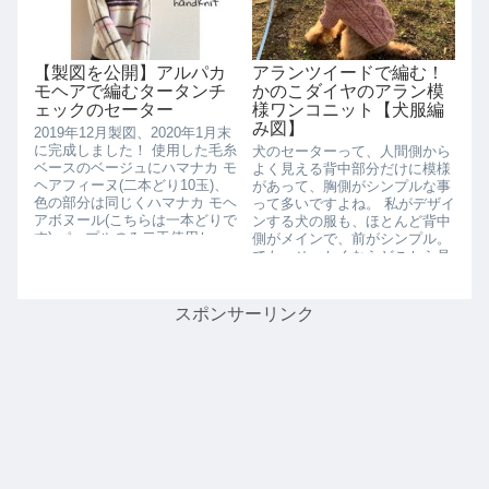
【製図を公開】アルパカ
アランツイードで編む！
モヘアで編むタータンチ
かのこダイヤのアラン模
ェックのセーター
様ワンコニット【犬服編
み図】
2019年12月製図、2020年1月末
に完成しました！ 使用した毛糸
犬のセーターって、人間側から
ベースのベージュにハマナカ モ
よく見える背中部分だけに模様
ヘアフィーヌ(二本どり10玉)、
があって、胸側がシンプルな事
色の部分は同じくハマナカ モヘ
って多いですよね。 私がデザイ
アボヌール(こちらは一本どりで
ンする犬の服も、ほとんど背中
す) パープルのみ二玉使用し、
側がメインで、前がシンプル。
後は一玉...
でも、せっかくならどこから見
ても可愛いデザインがいいよ...
スポンサーリンク