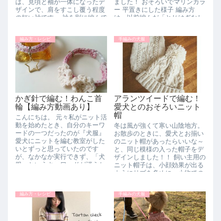
は、見頃と袖が一体になったデ
ました！ おそろいでマリンカラ
ザインで、肩をすこし覆う程度
ー 平置きにした様子 編み方
の短い袖です。 袖を別に編んで
は、以前編んだ「とじはぎなし
つける必要がな...
のわんこニ...
編み方・レシピ
手編みの犬服
かぎ針で編む！わんこ首
アランツイードで編む！
輪【編み方動画あり】
愛犬とのおそろいニット
帽
こんにちは。 元々私がニット活
動を始めたとき、自分のキーワ
冬は風が強くて寒い山陰地方。
ードの一つだったのが『犬服』
お散歩のときに、愛犬とお揃い
愛犬にニットを編む教室がした
のニット帽があったらいいな～
いとずっと思っていたのです
と、同じ模様の入った帽子をデ
が、なかなか実行できず、「犬
ザインしました！！ 飼い主用の
服」というキーワードが消えか
ニット帽子は、小顔効果が出る
かっておりました。 が、このブ
ようにリブを多めに。小物での
ログや...
お揃いなら、さりげなくて恥...
編み方・レシピ
手編みの犬服