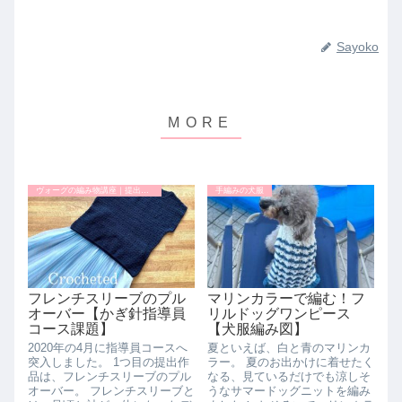
Sayoko
ヴォーグの編み物講座｜提出課題
手編みの犬服
フレンチスリーブのプル
マリンカラーで編む！フ
オーバー【かぎ針指導員
リルドッグワンピース
コース課題】
【犬服編み図】
2020年の4月に指導員コースへ
夏といえば、白と青のマリンカ
突入しました。 1つ目の提出作
ラー。 夏のお出かけに着せたく
品は、フレンチスリーブのプル
なる、見ているだけでも涼しそ
オーバー。 フレンチスリーブと
うなサマードッグニットを編み