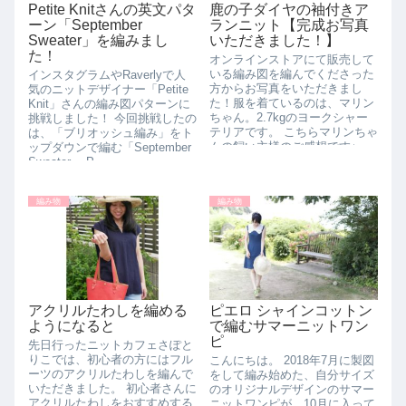
Petite Knitさんの英文パタ
鹿の子ダイヤの袖付きア
ーン「September
ランニット【完成お写真
Sweater」を編みまし
いただきました！】
た！
オンラインストアにて販売して
いる編み図を編んでくださった
インスタグラムやRaverlyで人
方からお写真をいただきまし
気のニットデザイナー「Petite
た！服を着ているのは、マリン
Knit」さんの編み図パターンに
ちゃん。2.7kgのヨークシャー
挑戦しました！ 今回挑戦したの
テリアです。 こちらマリンちゃ
は、「ブリオッシュ編み」をト
んの飼い主様のご感想です♪
ップダウンで編む「September
滋野先生のワンコ達が、...
Sweater」 P...
編み物
編み物
アクリルたわしを編める
ピエロ シャインコットン
ようになると
で編むサマーニットワン
ピ
先日行ったニットカフェさぽと
りこでは、初心者の方にはフル
こんにちは。 2018年7月に製図
ーツのアクリルたわしを編んで
をして編み始めた、自分サイズ
いただきました。 初心者さんに
のオリジナルデザインのサマー
アクリルたわしをおすすめする
ニットワンピが、10月に入って